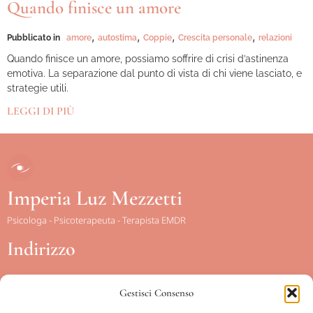
Quando finisce un amore
,
,
,
,
Pubblicato in
amore
autostima
Coppie
Crescita personale
relazioni
Quando finisce un amore, possiamo soffrire di crisi d’astinenza
emotiva. La separazione dal punto di vista di chi viene lasciato, e
strategie utili.
LEGGI DI PIÙ
Imperia Luz Mezzetti
Psicologa - Psicoterapeuta - Terapista EMDR
Indirizzo
Gestisci Consenso
Piazza Conca d’Oro, 15