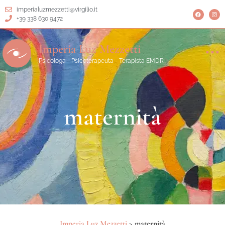
imperialuzmezzetti@virgilio.it
+39 338 630 9472
Imperia Luz Mezzetti
Psicologa - Psicoterapeuta - Terapista EMDR
maternità
Imperia Luz Mezzetti
>
maternità