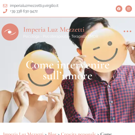
imperialuzmezzetti@virgilio.it
+39 338 630 9472
Imperia Luz Mezzetti
Psicologa - Psicoterapeuta - Terapista EMDR
Come intervenire
sull’umore
Imperia Luz Mezzetti
>
Blog
>
Crescita personale
>
Come