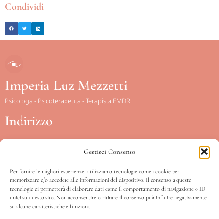
Condividi
Imperia Luz Mezzetti
Psicologa - Psicoterapeuta - Terapista EMDR
Indirizzo
Gestisci Consenso
Piazza Conca d’Oro, 15
Scala sinistra – IV piano int. 12
Per fornire le migliori esperienze, utilizziamo tecnologie come i cookie per
memorizzare e/o accedere alle informazioni del dispositivo. Il consenso a queste
00141 – Roma
tecnologie ci permetterà di elaborare dati come il comportamento di navigazione o ID
unici su questo sito. Non acconsentire o ritirare il consenso può influire negativamente
su alcune caratteristiche e funzioni.
Orari