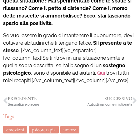
quella situazione? Hai sperimentato come le spalle si
rilassano? Come il petto si distende? Come il morso
delle mascelle si ammorbidisce? Ecco, stai lasciando
spazio alla positività.
Se vuoi essere in grado di mantenere il buonumore, devi
coltivare abitudini che ti tengano felice.
Sii presente a te
stesso
.
[/vc_column_text][vc_separator]
[vc_column_text]
Se ti ritrovi in una situazione simile a
quella sopra descritta, se hai bisogno di un
sostegno
psicologico
, sono disponibile ad aiutarti.
Qui
trovi tutti i
miei recapiti.
[/vc_column_text][/vc_column][/vc_row]
PRECEDENTE
SUCCESSIVO
Sessualità e piacere
Autostima: come migliorarla
Tags
emozioni
psicoterapia
umore