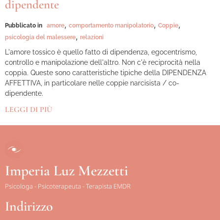
dipendente
,
,
,
Pubblicato in
amore
comportamento manipolatorio
Coppie
,
psicologia del malessere
relazioni
L'amore tossico è quello fatto di dipendenza, egocentrismo,
controllo e manipolazione dell'altro. Non c'è reciprocità nella
coppia. Queste sono caratteristiche tipiche della DIPENDENZA
AFFETTIVA, in particolare nelle coppie narcisista / co-
dipendente.
LEGGI DI PIÙ
Imperia Luz Mezzetti
Psicologa - Psicoterapeuta - Terapista EMDR
Indirizzo