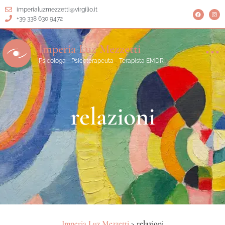
imperialuzmezzetti@virgilio.it
+39 338 630 9472
Imperia Luz Mezzetti
Psicologa - Psicoterapeuta - Terapista EMDR
relazioni
Imperia Luz Mezzetti
>
relazioni