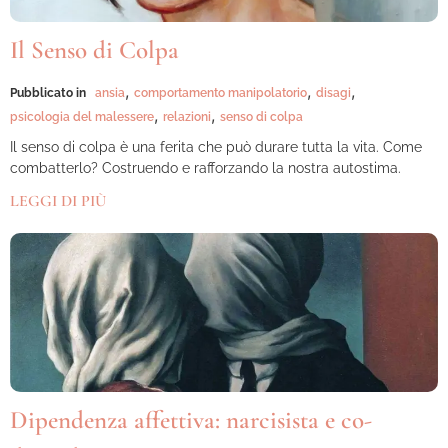
Il Senso di Colpa
,
,
,
Pubblicato in
ansia
comportamento manipolatorio
disagi
,
,
psicologia del malessere
relazioni
senso di colpa
Il senso di colpa è una ferita che può durare tutta la vita. Come
combatterlo? Costruendo e rafforzando la nostra autostima.
LEGGI DI PIÙ
Dipendenza affettiva: narcisista e co-