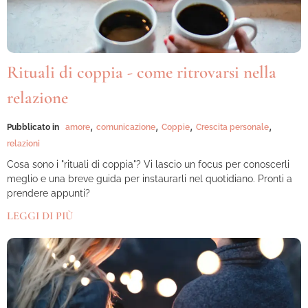
Rituali di coppia - come ritrovarsi nella
relazione
,
,
,
,
Pubblicato in
amore
comunicazione
Coppie
Crescita personale
relazioni
Cosa sono i "rituali di coppia"? Vi lascio un focus per conoscerli
meglio e una breve guida per instaurarli nel quotidiano. Pronti a
prendere appunti?
LEGGI DI PIÙ