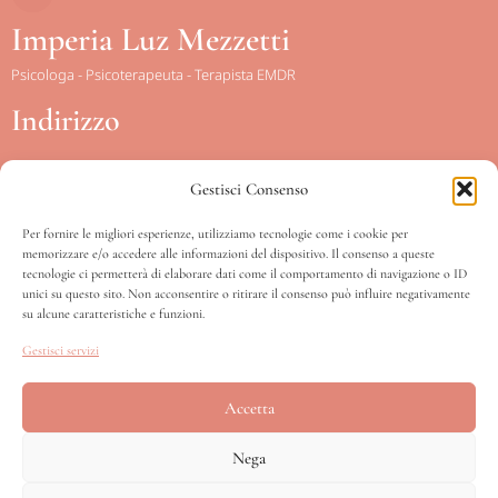
Imperia Luz Mezzetti
Psicologa - Psicoterapeuta - Terapista EMDR
Indirizzo
Gestisci Consenso
Piazza Conca d’Oro, 15
Scala sinistra – IV piano int. 12
Per fornire le migliori esperienze, utilizziamo tecnologie come i cookie per
memorizzare e/o accedere alle informazioni del dispositivo. Il consenso a queste
00141 – Roma
tecnologie ci permetterà di elaborare dati come il comportamento di navigazione o ID
unici su questo sito. Non acconsentire o ritirare il consenso può influire negativamente
su alcune caratteristiche e funzioni.
Orari
Gestisci servizi
Accetta
Lunedì – Venerdì | Ore 08:00 – 20:00
Sabato | Ore 08:00 – 13:00
Nega
Domenica | Chiuso