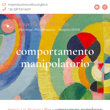
imperialuzmezzetti@virgilio.it
+39 338 630 9472
Imperia Luz Mezzetti
Psicologa - Psicoterapeuta - Terapista EMDR
comportamento
manipolatorio
Imperia Luz Mezzetti
>
Blog
>
comportamento manipolatorio