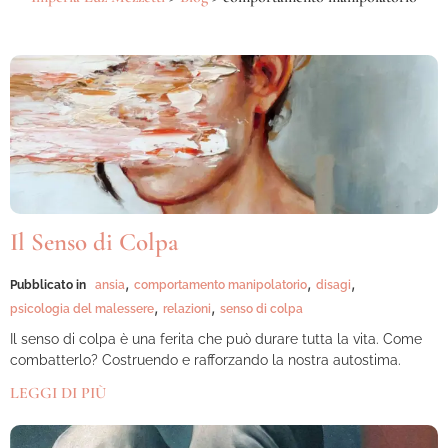
Il Senso di Colpa
,
,
,
Pubblicato in
ansia
comportamento manipolatorio
disagi
,
,
psicologia del malessere
relazioni
senso di colpa
Il senso di colpa è una ferita che può durare tutta la vita. Come
combatterlo? Costruendo e rafforzando la nostra autostima.
LEGGI DI PIÙ