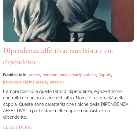
Dipendenza affettiva: narcisista e co-
dipendente
,
,
,
Pubblicato in
amore
comportamento manipolatorio
Coppie
,
psicologia del malessere
relazioni
L'amore tossico è quello fatto di dipendenza, egocentrismo,
controllo e manipolazione dell'altro. Non c'è reciprocità nella
coppia. Queste sono caratteristiche tipiche della DIPENDENZA
AFFETTIVA, in particolare nelle coppie narcisista / co-
dipendente.
LEGGI DI PIÙ