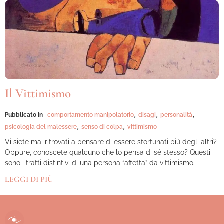
Il Vittimismo
,
,
,
Pubblicato in
comportamento manipolatorio
disagi
personalità
,
,
psicologia del malessere
senso di colpa
vittimismo
Vi siete mai ritrovati a pensare di essere sfortunati più degli altri?
Oppure, conoscete qualcuno che lo pensa di sé stesso? Questi
sono i tratti distintivi di una persona “affetta” da vittimismo.
LEGGI DI PIÙ