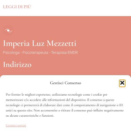
LEGGI DI PIÙ
Imperia Luz Mezzetti
Psicologa - Psicoterapeuta - Terapista EMDR
Indirizzo
Gestisci Consenso
Piazza Conca d’Oro, 15
Scala sinistra – IV piano int. 12
Per fornire le migliori esperienze, utilizziamo tecnologie come i cookie per
memorizzare e/o accedere alle informazioni del dispositivo. Il consenso a queste
00141 – Roma
tecnologie ci permetterà di elaborare dati come il comportamento di navigazione o ID
unici su questo sito. Non acconsentire o ritirare il consenso può influire negativamente
su alcune caratteristiche e funzioni.
Orari
Gestisci servizi