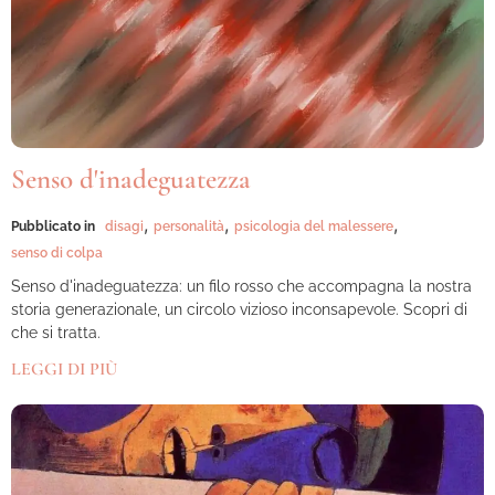
Senso d'inadeguatezza
,
,
,
Pubblicato in
disagi
personalità
psicologia del malessere
senso di colpa
Senso d'inadeguatezza: un filo rosso che accompagna la nostra
storia generazionale, un circolo vizioso inconsapevole. Scopri di
che si tratta.
LEGGI DI PIÙ