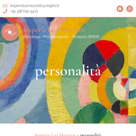
imperialuzmezzetti@virgilio.it
+39 338 630 9472
Imperia Luz Mezzetti
Psicologa - Psicoterapeuta - Terapista EMDR
personalità
Imperia Luz Mezzetti
>
personalità