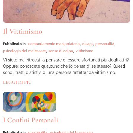
Il Vittimismo
,
,
,
Pubblicato in
comportamento manipolatorio
disagi
personalità
,
,
psicologia del malessere
senso di colpa
vittimismo
Vi siete mai ritrovati a pensare di essere sfortunati più degli altri?
Oppure, conoscete qualcuno che lo pensa di sé stesso? Questi
sono i tratti distintivi di una persona “affetta” da vittimismo.
LEGGI DI PIÙ
I Confini Personali
,
Pubblicato in
personalità
psicologia del benessere