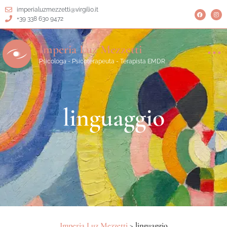
imperialuzmezzetti@virgilio.it
+39 338 630 9472
Imperia Luz Mezzetti
Psicologa - Psicoterapeuta - Terapista EMDR
linguaggio
Imperia Luz Mezzetti
>
linguaggio