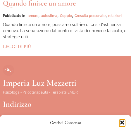
Quando finisce un amore
,
,
,
,
Pubblicato in
amore
autostima
Coppie
Crescita personale
relazioni
Quando finisce un amore, possiamo soffrire di crisi d’astinenza
emotiva. La separazione dal punto di vista di chi viene lasciato, e
strategie utili.
LEGGI DI PIÙ
Imperia Luz Mezzetti
Psicologa - Psicoterapeuta - Terapista EMDR
Indirizzo
Gestisci Consenso
Piazza Conca d’Oro, 15