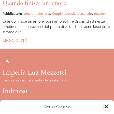
Quando finisce un amore
,
,
,
,
Pubblicato in
amore
autostima
Coppie
Crescita personale
relazioni
Quando finisce un amore, possiamo soffrire di crisi d’astinenza
emotiva. La separazione dal punto di vista di chi viene lasciato, e
strategie utili.
LEGGI DI PIÙ
Imperia Luz Mezzetti
Psicologa - Psicoterapeuta - Terapista EMDR
Indirizzo
Gestisci Consenso
Piazza Conca d’Oro, 15