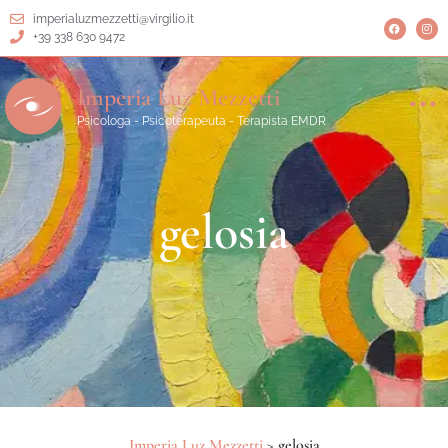
imperialuzmezzetti@virgilio.it
+39 338 630 9472
Imperia Luz Mezzetti
Psicologa - Psicoterapeuta - Terapista EMDR
gelosia
Imperia Luz Mezzetti
>
gelosia