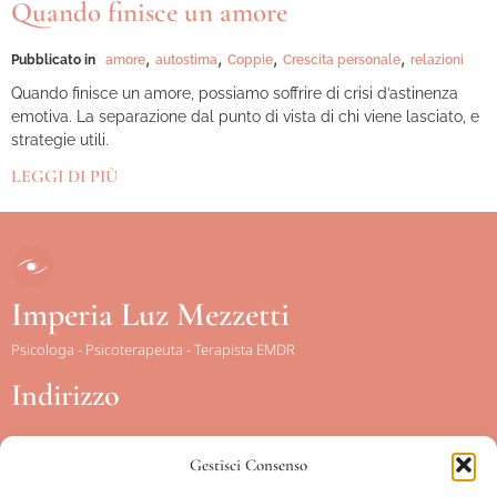
Quando finisce un amore
,
,
,
,
Pubblicato in
amore
autostima
Coppie
Crescita personale
relazioni
Quando finisce un amore, possiamo soffrire di crisi d’astinenza
emotiva. La separazione dal punto di vista di chi viene lasciato, e
strategie utili.
LEGGI DI PIÙ
Imperia Luz Mezzetti
Psicologa - Psicoterapeuta - Terapista EMDR
Indirizzo
Gestisci Consenso
Piazza Conca d’Oro, 15