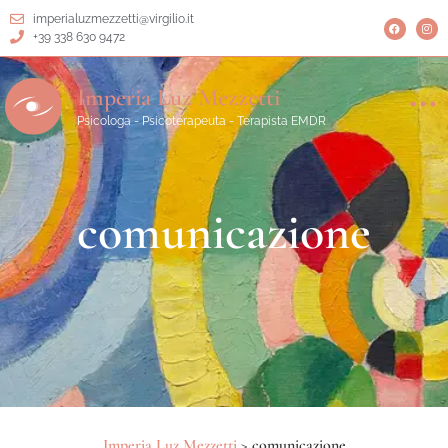
imperialuzmezzetti@virgilio.it
+39 338 630 9472
Imperia Luz Mezzetti
Psicologa - Psicoterapeuta - Terapista EMDR
comunicazione
Imperia Luz Mezzetti
>
comunicazione