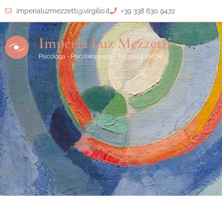
imperialuzmezzetti@virgilio.it
+39 338 630 9472
Imperia Luz Mezzetti
Psicologa - Psicoterapeuta - Terapista EMDR