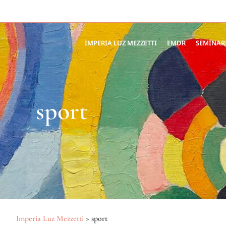
IMPERIA LUZ MEZZETTI
EMDR
SEMINAR
sport
Imperia Luz Mezzetti
>
sport