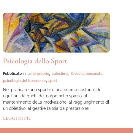
Psicologia dello Sport
,
,
,
Pubblicato in
amorproprio
autostima
Crescita personale
,
psicologia del benessere
sport
Nel praticare uno sport c’è una ricerca costante di
equilibri: da quelli del corpo nello spazio, al
mantenimento della motivazione, al raggiungimento di
un obiettivo, al gestire l’ansia da prestazione.
LEGGI DI PIÙ