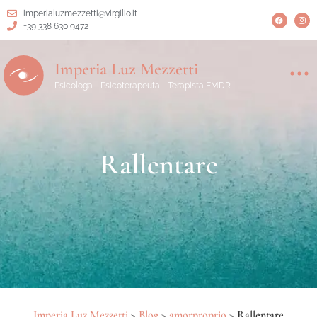
imperialuzmezzetti@virgilio.it
+39 338 630 9472
Imperia Luz Mezzetti
Psicologa - Psicoterapeuta - Terapista EMDR
Rallentare
Imperia Luz Mezzetti
>
Blog
>
amorproprio
>
Rallentare