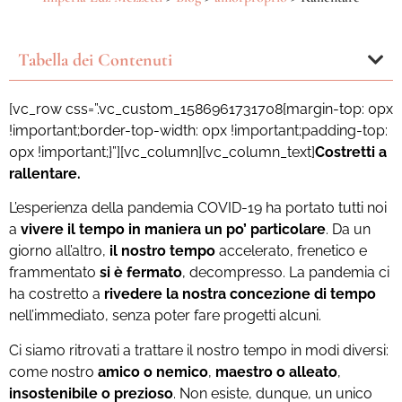
Tabella dei Contenuti
[vc_row css=”.vc_custom_1586961731708{margin-top: 0px
!important;border-top-width: 0px !important;padding-top:
0px !important;}”][vc_column][vc_column_text]
Costretti a
rallentare.
L’esperienza della pandemia COVID-19 ha portato tutti noi
a
vivere il tempo in maniera un po’ particolare
. Da un
giorno all’altro,
il nostro tempo
accelerato, frenetico e
frammentato
si è fermato
, decompresso. La pandemia ci
ha costretto a
rivedere la nostra concezione di tempo
nell’immediato, senza poter fare progetti alcuni.
Ci siamo ritrovati a trattare il nostro tempo in modi diversi:
come nostro
amico o
nemico
,
maestro o alleato
,
insostenibile o prezioso
. Non esiste, dunque, un unico