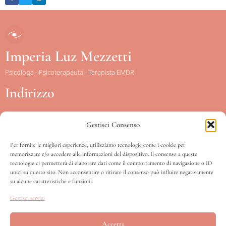
Imperia Luz Mezzetti
Psicologa - Psicoterapeuta - Terapista EMDR
Indirizzo
Gestisci Consenso
Piazza Conca d’Oro, 15
Scala sinistra – IV piano int. 12
Per fornire le migliori esperienze, utilizziamo tecnologie come i cookie per
memorizzare e/o accedere alle informazioni del dispositivo. Il consenso a queste
00141 – Roma
tecnologie ci permetterà di elaborare dati come il comportamento di navigazione o ID
unici su questo sito. Non acconsentire o ritirare il consenso può influire negativamente
su alcune caratteristiche e funzioni.
Orari
Gestisci servizi
Accetta