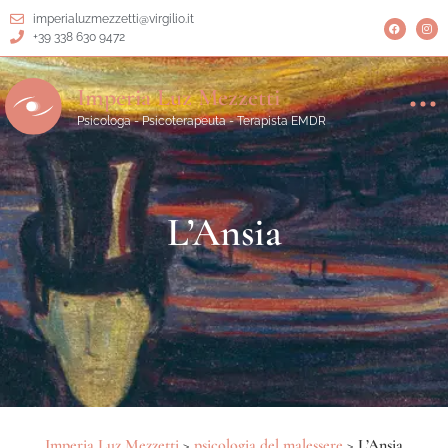
imperialuzmezzetti@virgilio.it
+39 338 630 9472
Imperia Luz Mezzetti
Psicologa - Psicoterapeuta - Terapista EMDR
L’Ansia
Imperia Luz Mezzetti
>
psicologia del malessere
>
L’Ansia