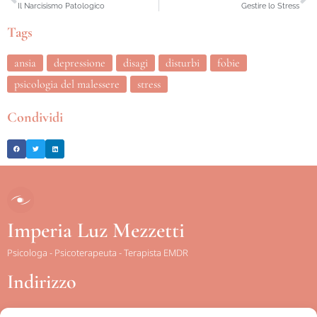
Il Narcisismo Patologico
Gestire lo Stress
Tags
ansia
depressione
disagi
disturbi
fobie
psicologia del malessere
stress
Condividi
Imperia Luz Mezzetti
Psicologa - Psicoterapeuta - Terapista EMDR
Indirizzo