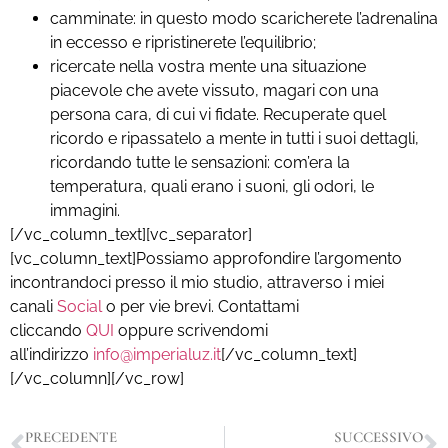
camminate: in questo modo scaricherete l’adrenalina
in eccesso e ripristinerete l’equilibrio;
ricercate nella vostra mente una situazione
piacevole che avete vissuto, magari con una
persona cara, di cui vi fidate. Recuperate quel
ricordo e ripassatelo a mente in tutti i suoi dettagli,
ricordando tutte le sensazioni: com’era la
temperatura, quali erano i suoni, gli odori, le
immagini.
[/vc_column_text][vc_separator]
[vc_column_text]Possiamo approfondire l’argomento
incontrandoci presso il mio studio, attraverso i miei
canali
Social
o per vie brevi. Contattami
cliccando
QUI
oppure scrivendomi
all’indirizzo
info@imperialuz.it
[/vc_column_text]
[/vc_column][/vc_row]
PRECEDENTE
SUCCESSIVO